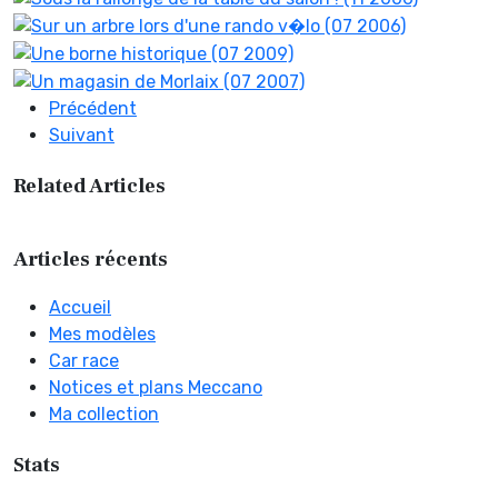
Article précédent : Des panneaux surprenants
Précédent
Article suivant : Water Drop Machine
Suivant
Related Articles
Articles récents
Accueil
Mes modèles
Car race
Notices et plans Meccano
Ma collection
Stats