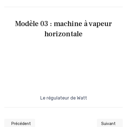
Modèle 03 : machine à vapeur
horizontale
Le régulateur de Watt
Précédent
Suivant
Article précédent : 1968-4
Article suivan