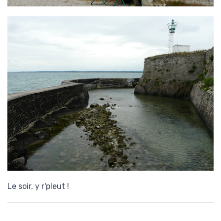
Le soir, y r'pleut !