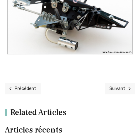
Précédent
Suivant
Article précédent : 5700 : Meccano Design
Article suivant 
Related Articles
Articles récents