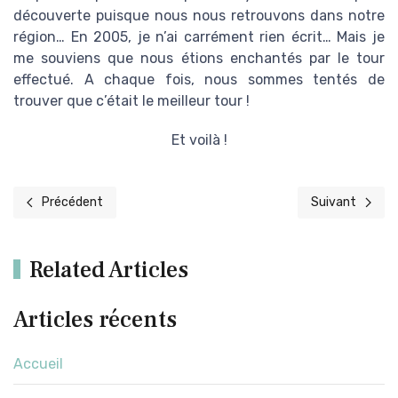
découverte puisque nous nous retrouvons dans notre
région… En 2005, je n’ai carrément rien écrit… Mais je
me souviens que nous étions enchantés par le tour
effectué. A chaque fois, nous sommes tentés de
trouver que c’était le meilleur tour !
Et voilà !
Précédent
Suivant
Article précédent : 2004 : Jersey entre amis
Article suivant
Related Articles
Articles récents
Accueil