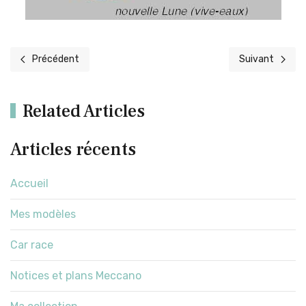
Précédent
Suivant
Article précédent : SdKfz 234 ''Puma''
Article suivant 
Related Articles
Articles récents
Accueil
Mes modèles
Car race
Notices et plans Meccano