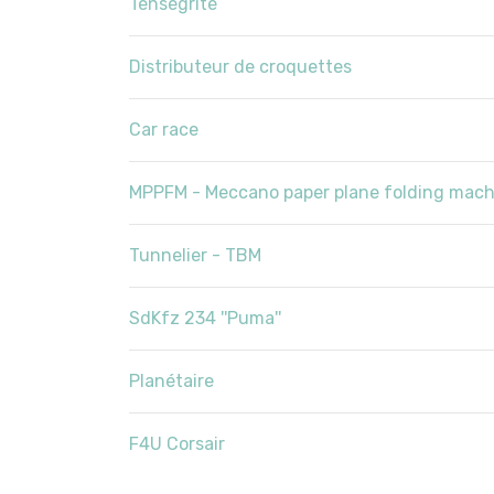
Tenségrité
Distributeur de croquettes
Car race
MPPFM - Meccano paper plane folding mach
Tunnelier - TBM
SdKfz 234 ''Puma''
Planétaire
F4U Corsair